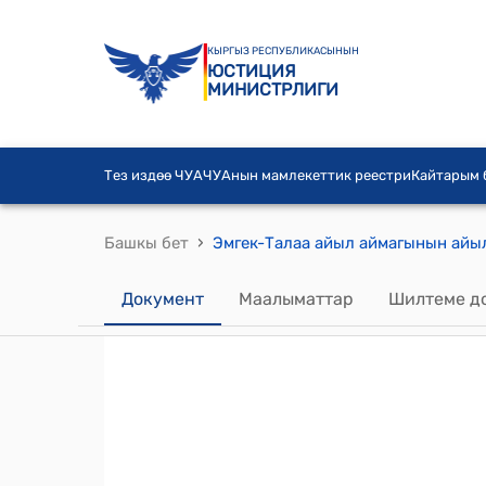
КЫРГЫЗ РЕСПУБЛИКАСЫНЫН
ЮСТИЦИЯ
МИНИСТРЛИГИ
Тез издөө ЧУА
ЧУАнын мамлекеттик реестри
Кайтарым
›
Башкы бет
Документ
Маалыматтар
Шилтеме д