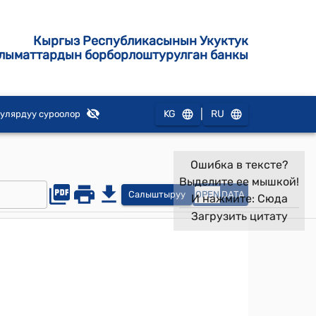
Кыргыз Республикасынын Укуктук
лыматтардын борборлоштурулган банкы
|
KG
RU
улярдуу суроолор
Ошибка в тексте?
Выделите ее мышкой!
Салыштыруу
OPEN
DATA
И нажмите:
Сюда
Загрузить цитату