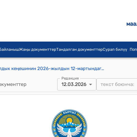
маа
 байланыш
Жаңы документтер
Тандалган документтер
Сурап билүү
Поп
Эмгек-Талаа айыл аймагынын айылдык кеңешинин 2026-жылдын 12-мартындагы №2/4 "Шоро айылына ашык жер тилкесин айыл өкмөтүнүн балансына өткөрүп берүү жөнүндө" Токтому
Редакция
окументтер
12.03.2026