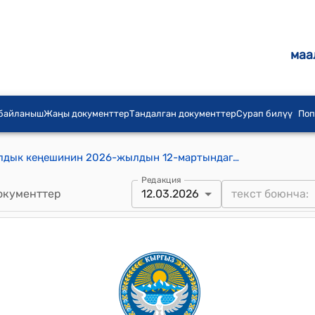
маа
 байланыш
Жаңы документтер
Тандалган документтер
Сурап билүү
Поп
Эмгек-Талаа айыл аймагынын айылдык кеңешинин 2026-жылдын 12-мартындагы №2/5 "Калкты ичүүчү таза суу менен камсыздоо кызматтарына тарифтерди бекитүү жөнүндө" Токтому
Редакция
окументтер
12.03.2026