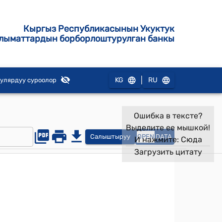
Кыргыз Республикасынын Укуктук
лыматтардын борборлоштурулган банкы
|
KG
RU
улярдуу суроолор
Ошибка в тексте?
Выделите ее мышкой!
Салыштыруу
OPEN
DATA
И нажмите:
Сюда
Загрузить цитату