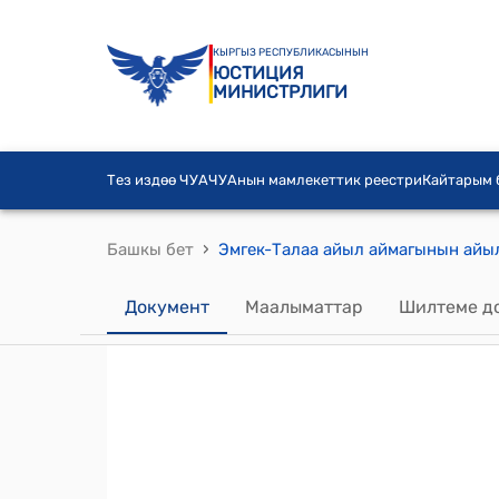
КЫРГЫЗ РЕСПУБЛИКАСЫНЫН
ЮСТИЦИЯ
МИНИСТРЛИГИ
Тез издөө ЧУА
ЧУАнын мамлекеттик реестри
Кайтарым
›
Башкы бет
Документ
Маалыматтар
Шилтеме д