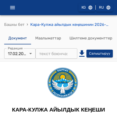
|
KG
RU
›
Башкы бет
Кара-Кулжа айылдык кеңешинин 2026-жылдын 17-февралындагы № 9/8 "Кара-Кулжа райондук прокуратурасына жаңы имарат жана турак жай курууга Ш.Жээнбеков атындагы лицейдин чыгыш тарабындагы, Ч.Пазылов атындагы көчөдө жайгашкан бош турган жер аянтын бөлүп берүү жөнүндө" токтому.
Документ
Маалыматтар
Шилтеме документтер
Редакция
17.02.2026
Салыштыруу