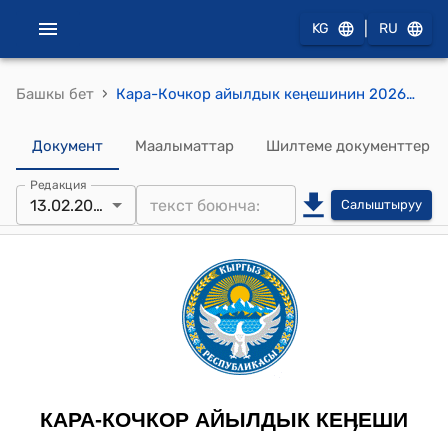
|
KG
RU
›
Башкы бет
Кара-Кочкор айылдык кеңешинин 2026-жылдын 13-февралындагы № 1/5 "Теректерди кыюууга макулдук берүү жөнүндө" токтому.
Документ
Маалыматтар
Шилтеме документтер
Редакция
13.02.2026
Салыштыруу