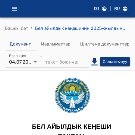
|
KG
RU
›
Башкы бет
Бел айылдык кеңешинин 2025-жылдын 04-июлундагы №10-4 Г.Эргешов жана “Кеңеш” орто мектебинин кыйылган теректеринин акчасын өздөрүн эсебин которуп берүү жөнүндө токтому
Документ
Маалыматтар
Шилтеме документтер
Редакция
04.07.2025
Салыштыруу