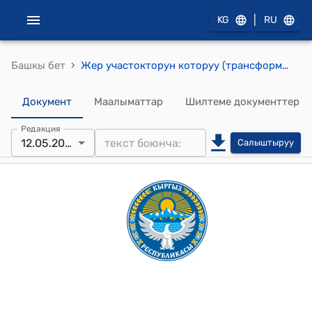
|
KG
RU
›
Башкы бет
Жер участокторун которуу (трансформациялоо) боюнча сунуштама киргизүү жөнүндө токтому
Документ
Маалыматтар
Шилтеме документтер
Редакция
12.05.2026
Салыштыруу