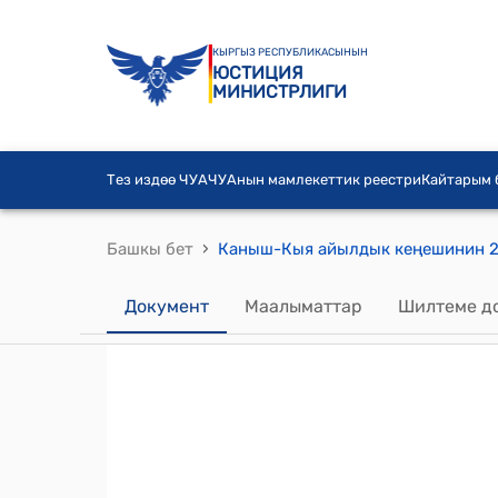
КЫРГЫЗ РЕСПУБЛИКАСЫНЫН
ЮСТИЦИЯ
МИНИСТРЛИГИ
Тез издөө ЧУА
ЧУАнын мамлекеттик реестри
Кайтарым
›
Башкы бет
Документ
Маалыматтар
Шилтеме д