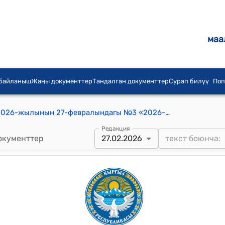
маа
 байланыш
Жаңы документтер
Тандалган документтер
Сурап билүү
Поп
Каныш-Кыя айылдык кеңешинин 2026-жылынын 27-февралындагы №3 «2026-жылга Каныш-Кыя айыл аймагынын айыл өкмөтүнүн социалдык-экономикалык өнүктүрүү жана калкты социалдык жактан коргоо программаларын жана жобосун бекитүү жөнүндө» токтому
Редакция
окументтер
27.02.2026