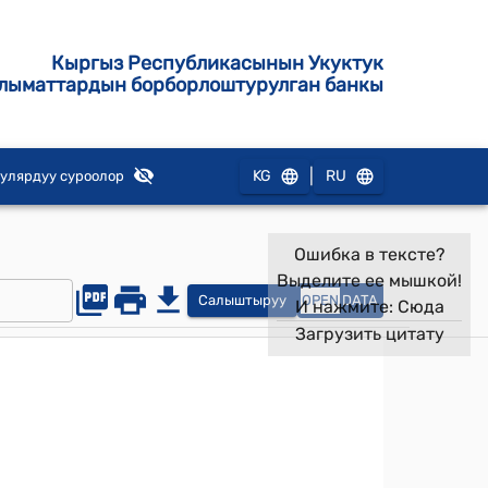
Кыргыз Республикасынын Укуктук
лыматтардын борборлоштурулган банкы
|
KG
RU
улярдуу суроолор
Ошибка в тексте?
Выделите ее мышкой!
Салыштыруу
OPEN
DATA
И нажмите:
Сюда
Загрузить цитату