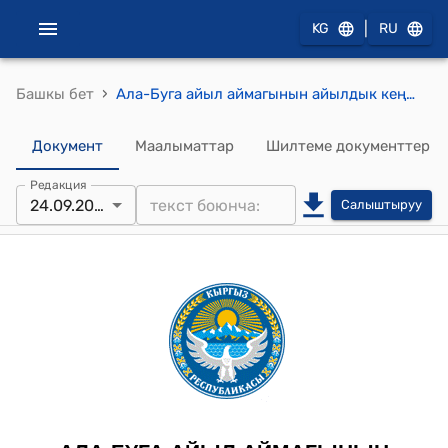
|
KG
RU
›
Башкы бет
Ала-Буга айыл аймагынын айылдык кеңешинин 2025-жылдын 24-сентябрындагы № 11/4 "Турак-жайын жана жер аянтын жеке менчикке бекитип берүү жѳнүндѳ 30-август 2004-жылдагы №190 токтомуна ѳзгѳртүү жана толуктоо киргизүү жѳнүндѳ" Токтому
Документ
Маалыматтар
Шилтеме документтер
Редакция
24.09.2025
Салыштыруу