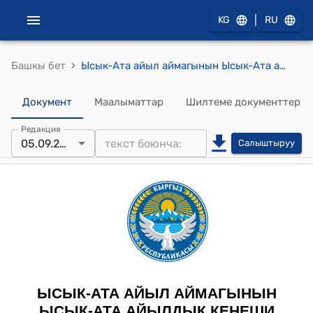
|
KG
RU
›
Башкы бет
Ысык-Ата айыл аймагынын Ысык-Ата айылдык кеңешинин 2025-жылдын 5-сентябрындагы № 46/X-29 "Ысык-Ата айыл өкмөтүнүн бюджетинин киреше бөлүгүн ашыкча түшкөн киреше салыгынын эсебинен көбөйтүүгө жана чыгаша бөлүгүн Ысык-Ата айыл аймагынын Алмалуу айылында жайгашкан бала бакчанын долбоордук сметалык иш кагазын жасатууга жана ген. план АПУ, ИТУ, топосьемка жасатууга, смета технадзор ж.б. кызматтарды, жер тилкелеринин корутундуларын алууга көбөйтүүгө, “Жайыт пайдалануу” боюнча киреше бөлүгүн жана чыгаша бөлүгүн көбөйтүүгө макулдук берүү жөнүндө" токтому
Документ
Маалыматтар
Шилтеме документтер
Редакция
05.09.2025
Салыштыруу