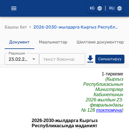
|
KG
RU
›
Башкы бет
2026-2030-жылдарга Кыргыз Республикасында маданият жана искусство чөйрөсүн өнүктүрүү ПРОГРАММАСЫ Киришүү
Документ
Маалыматтар
Шилтеме документтер
Редакция
23.02.2026
Салыштыруу