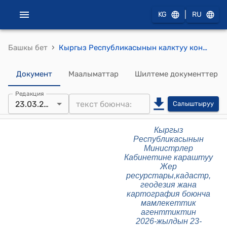
|
KG
RU
›
Башкы бет
Кыргыз Республикасынын калктуу конуштарынын орточо бийиктик белгилерин аныктоо боюнча методикалык колдонмо (Кыргыз Республикасынын Министрлер Кабинетине караштуу Жер ресурстары,кадастр, геодезия жана картография боюнча мамлекеттик агенттиктин 2026-жылдын 23-мартындагы № 10-1/80 буйругуна тиркеме)
Документ
Маалыматтар
Шилтеме документтер
Редакция
23.03.2026
Салыштыруу