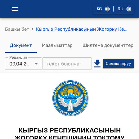
|
KG
RU
›
Башкы бет
Кыргыз Республикасынын Жогорку Кеңешинин 2026-жылдын 9-апрелиндеги № 378-VIII «Кыргыз Республикасынын айрым мыйзам актыларына («Кыргыз Республикасынын Сот адилеттиги иштери боюнча кеңеши жөнүндө», «Кыргыз Республикасынын Жогорку соту жана жергиликтүү соттор жөнүндө», «Кыргыз Республикасынын Министрлер Кабинети жөнүндө» Кыргыз Республикасынын конституциялык мыйзамдарына) өзгөртүүлөрдү киргизүү жөнүндө» Кыргыз Республикасынын конституциялык Мыйзамына карата Кыргыз Республикасынын Президентинин каршы пикирлери тууралуу» токтому
Документ
Маалыматтар
Шилтеме документтер
Редакция
09.04.2026
Салыштыруу