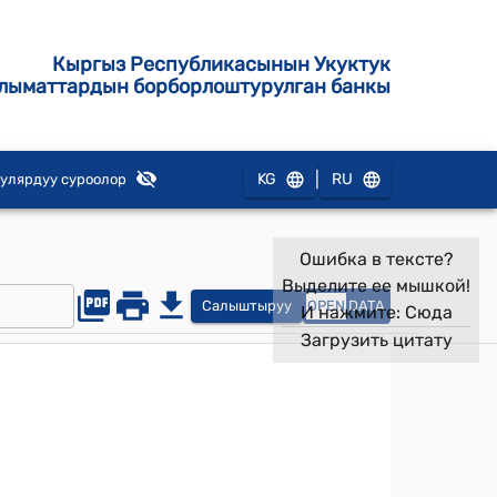
Кыргыз Республикасынын Укуктук
лыматтардын борборлоштурулган банкы
|
KG
RU
улярдуу суроолор
Ошибка в тексте?
Выделите ее мышкой!
Салыштыруу
OPEN
DATA
И нажмите:
Сюда
Загрузить цитату