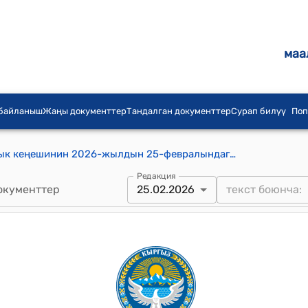
маа
 байланыш
Жаңы документтер
Тандалган документтер
Сурап билүү
Поп
Кум-Дөбө айыл аймагынын айылдык кеңешинин 2026-жылдын 25-февралындагы №13/1 "Кум-Дөбө айыл аймагынын айыл өкмөтүнүн 2024-жылга жергиликтүү бюджеттин аткарылышын, 2026-жылга бюджеттин долбоорун бекитүү жана 2027-2028- жылдарга болжолдуу бюджеттин долбоорун бекитүү жөнүндө" Токтому
Редакция
окументтер
25.02.2026