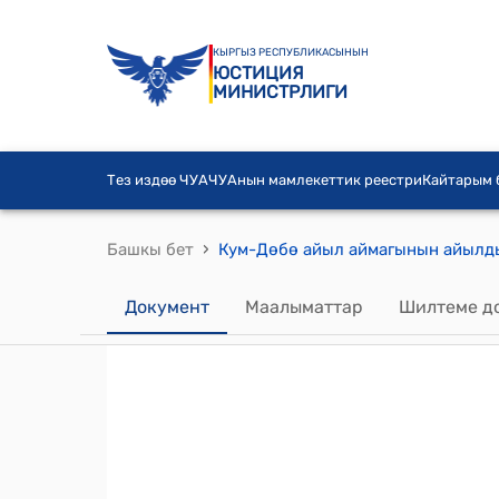
КЫРГЫЗ РЕСПУБЛИКАСЫНЫН
ЮСТИЦИЯ
МИНИСТРЛИГИ
Тез издөө ЧУА
ЧУАнын мамлекеттик реестри
Кайтарым
›
Башкы бет
Документ
Маалыматтар
Шилтеме д