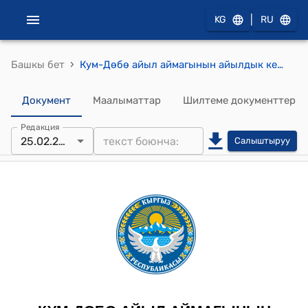
|
KG
RU
›
Башкы бет
Кум-Дөбө айыл аймагынын айылдык кеңешинин 2026-жылдын 25-февралындагы № 13/3 "Ак-Жар айылынын тургуну Баатаев Алахундун 3.80 га үлүш жери жөнүндө" Токтому
Документ
Маалыматтар
Шилтеме документтер
Редакция
25.02.2026
Салыштыруу