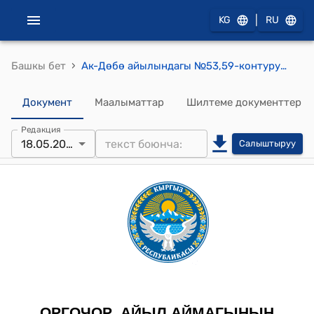
|
KG
RU
›
Башкы бет
Ак-Дөбө айылындагы №53,59-контурундагы 1,5 га жерди туристик багытка өзгөртүү жөнүндө токтому
Документ
Маалыматтар
Шилтеме документтер
Редакция
18.05.2026
Салыштыруу