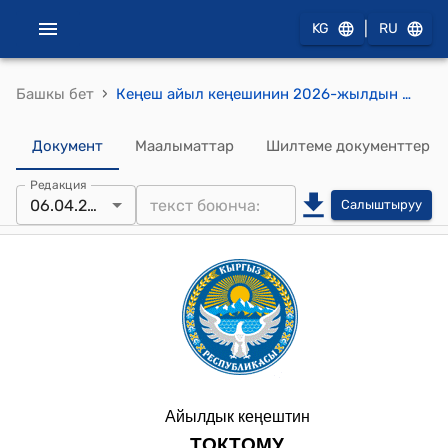
|
KG
RU
›
Башкы бет
Кеңеш айыл кеңешинин 2026-жылдын 06-апрелиндеги №6 “Муниципалдык менчиктеги объекттерди пайдаланууга жана ижарага берүүнүн тартиби жөнүндө” жана “Муниципиалдык менчикти эсептен чыгаруу тартиби жөнүндө” Жоболорду бекитүү тууралуу токтом
Документ
Маалыматтар
Шилтеме документтер
Редакция
06.04.2026
Салыштыруу