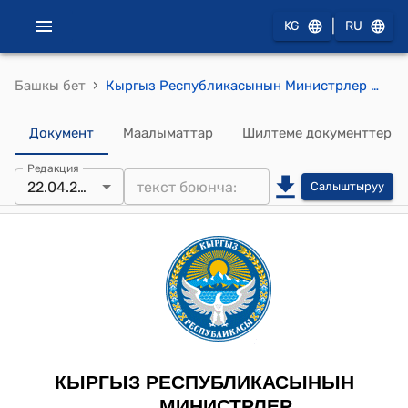
|
KG
RU
›
Башкы бет
Кыргыз Республикасынын Министрлер Кабинетине караштуу Мамлекеттик салык кызматынын 2026-жылдын 22-апрели № П-185 "Кыргыз Республикасынын Министрлер Кабинетине караштуу Мамлекеттик салык кызматынын алдындагы “Салык Сервис” мамлекеттик мекемеси тарабынан көрсөтүлүүчү “Контролдук-кассалык машиналарды (программалык камсыздоо менен байланышкан иштер бөлүгүндө) эксплуатациялоого даярдоо, каттоо жана тейлөө боюнча техникалык тейлөө” мамлекеттик кызмат көрсөтүүнүн стандартын бекитүү жөнүндө" буйругу
Документ
Маалыматтар
Шилтеме документтер
Редакция
22.04.2026
Салыштыруу