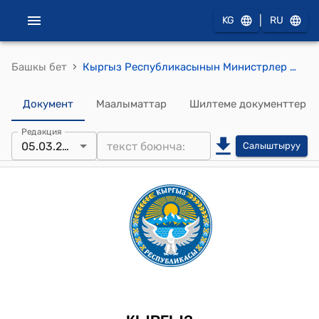
|
KG
RU
›
Башкы бет
Кыргыз Республикасынын Министрлер Кабинетинин 2026-жылдын 5-мартындагы № 135-т (Кыргыз Республикасынын азык-түлүк коопсуздугун камсыз кылуу, 2026-жылы сезондукайыл чарба талаа жумуштарын натыйжалуу жүргүзүү үчүн жагымдуу шарттарды түзүү тууралуу) тескемеси
Документ
Маалыматтар
Шилтеме документтер
Редакция
05.03.2026
Салыштыруу