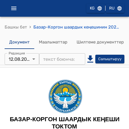
|
KG
RU
›
Башкы бет
Базар-Коргон шаардык кеңешинин 2025-жылдын 12-августугдагы №5 “Базар-Коргон шаарынын “Футбол клубу Базар-Коргон Сити” муниципалдык футбол клубун ачуу боюнча Уставын бекитип берүү жөнүндө” токтому
Документ
Маалыматтар
Шилтеме документтер
Редакция
12.08.2025
Салыштыруу