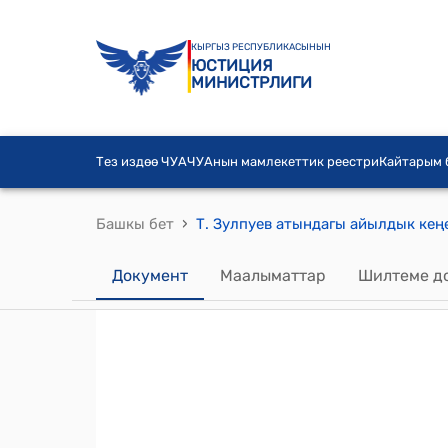
КЫРГЫЗ РЕСПУБЛИКАСЫНЫН
ЮСТИЦИЯ
МИНИСТРЛИГИ
Тез издөө ЧУА
ЧУАнын мамлекеттик реестри
Кайтарым
›
Башкы бет
Документ
Маалыматтар
Шилтеме д