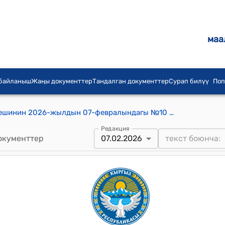
маа
 байланыш
Жаңы документтер
Тандалган документтер
Сурап билүү
Поп
Т. Зулпуев атындагы айылдык кеңешинин 2026-жылдын 07-февралындагы №10 Т.Зулпуев атындагы айыл аймагынын элинин ички тартип эрежелери жана кызмат көрсөтүү акыларынын тарифин бекитүү жөнүндө токтом
Редакция
окументтер
07.02.2026