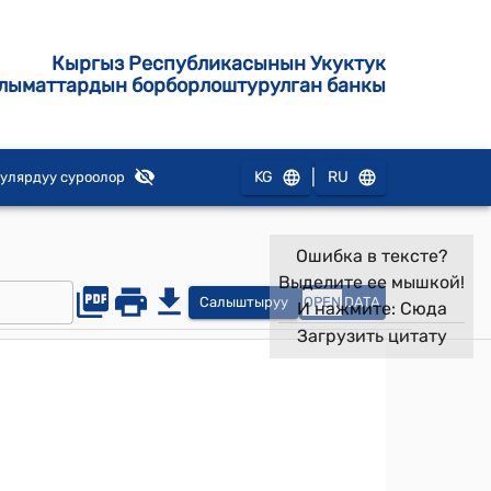
Кыргыз Республикасынын Укуктук
лыматтардын борборлоштурулган банкы
|
KG
RU
улярдуу суроолор
Ошибка в тексте?
Выделите ее мышкой!
Салыштыруу
OPEN
DATA
И нажмите:
Сюда
Загрузить цитату