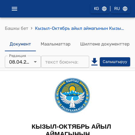
|
KG
RU
›
Башкы бет
Кызыл-Октябрь айыл аймагынын Кызыл-Октябрь айылдык кеңешинин 2025-жылдын 8-апрелиндеги № I/7-34 "Кызыл-Октябрь айыл аймагынын балдар үчүн коопсуз оюн аянтчасын салуу жөнүндө" токтому
Документ
Маалыматтар
Шилтеме документтер
Редакция
08.04.2025
Салыштыруу