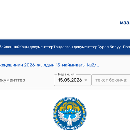
маа
 байланыш
Жаңы документтер
Тандалган документтер
Сурап билүү
Поп
Баетов айыл аймагынын айылдык кеңешинин 2026-жылдын 15-майындагы №2/3 "2026-жылга жайыттарды башкаруу жана аларды пайдалануу боюнча планын бекитүү жөнүндө" Токтому
Редакция
окументтер
15.05.2026