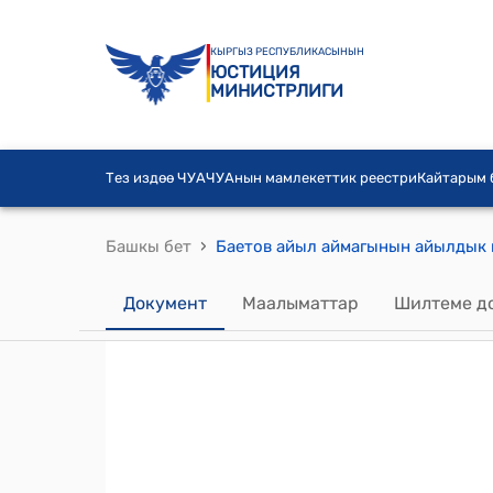
КЫРГЫЗ РЕСПУБЛИКАСЫНЫН
ЮСТИЦИЯ
МИНИСТРЛИГИ
Тез издөө ЧУА
ЧУАнын мамлекеттик реестри
Кайтарым
›
Башкы бет
Документ
Маалыматтар
Шилтеме д