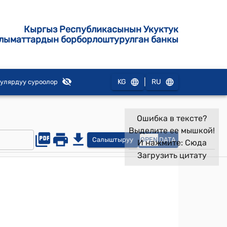
Кыргыз Республикасынын Укуктук
лыматтардын борборлоштурулган банкы
|
KG
RU
улярдуу суроолор
Ошибка в тексте?
Выделите ее мышкой!
Салыштыруу
OPEN
DATA
И нажмите:
Сюда
Загрузить цитату