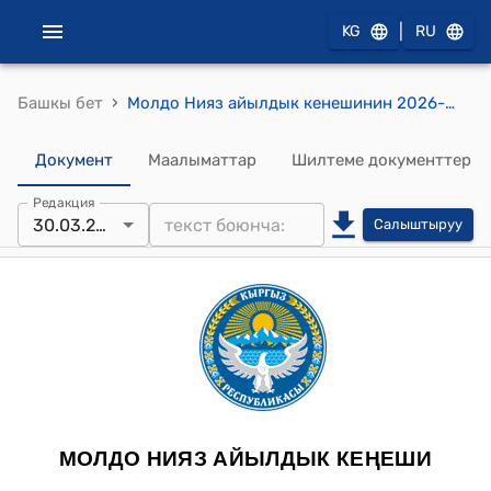
|
KG
RU
›
Башкы бет
Молдо Нияз айылдык кенешинин 2026-жылдын 30-мартындагы №01-07/6 токтому
Документ
Маалыматтар
Шилтеме документтер
Редакция
30.03.2026
Салыштыруу