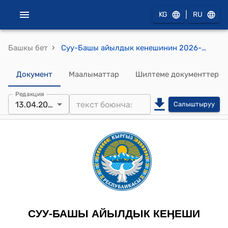
|
KG
RU
›
Башкы бет
Суу-Башы айылдык кенешинин 2026-жылдын 13-апрелиндеги №144 "Суу-Башы айыл аймагындагы айыл чарба багытындагы мамлекеттик фонду (АЖМФ) жерлерин кайра тактоого макулдук берүү жөнүндө" токтому
Документ
Маалыматтар
Шилтеме документтер
Редакция
13.04.2026
Салыштыруу