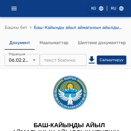
|
KG
RU
›
Башкы бет
Баш-Кайыңды айыл аймагынын айылдык кеңешинин 2026-жылдын 6-февралындагы №1/1 "Баш-Кайыңды айыл аймагында 2025-жыл ичинде аткарылган иштер боюнча айыл өкмөтүнүн башчысынын отчету жөнүндө" Токтому
Документ
Маалыматтар
Шилтеме документтер
Редакция
06.02.2026
Салыштыруу