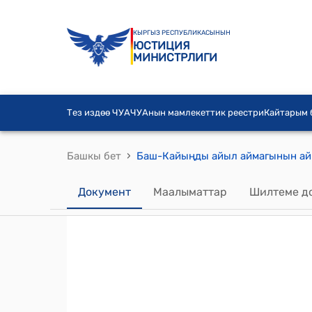
КЫРГЫЗ РЕСПУБЛИКАСЫНЫН
ЮСТИЦИЯ
МИНИСТРЛИГИ
Тез издөө ЧУА
ЧУАнын мамлекеттик реестри
Кайтарым
›
Башкы бет
Документ
Маалыматтар
Шилтеме д