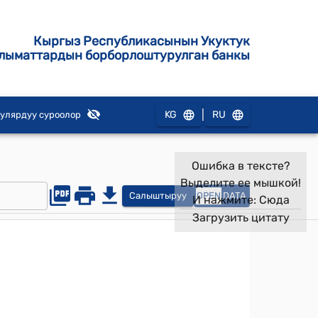
Кыргыз Республикасынын Укуктук
лыматтардын борборлоштурулган банкы
|
KG
RU
улярдуу суроолор
Ошибка в тексте?
Выделите ее мышкой!
Салыштыруу
OPEN
DATA
И нажмите:
Сюда
Загрузить цитату