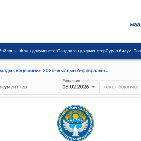
маа
 байланыш
Жаңы документтер
Тандалган документтер
Сурап билүү
Поп
Баш-Кайыңды айыл аймагынын айылдык кеңешинин 2026-жылдын 6-февралындагы №1/13 "Баш-Кайыңды айыл аймагына караштуу Большевик айылындагы айылдык китепканага Карымшакова Турганбүбунун атын берүү жөнүндө" Токтому
Редакция
окументтер
06.02.2026