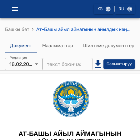
|
KG
RU
›
Башкы бет
Ат-Башы айыл аймагынын айылдык кеңешинин 2026-жылдын 18-февралындагы № 8 "Ача-Кайыңды айылындагы “Социалисттик Эмгектин Баатыры Мамбетакунов Орозакун” атындагы бала бакчасына кошумча корпус курууга өздүк салым бөлүү жөнүндө" Токтому
Документ
Маалыматтар
Шилтеме документтер
Редакция
18.02.2026
Салыштыруу