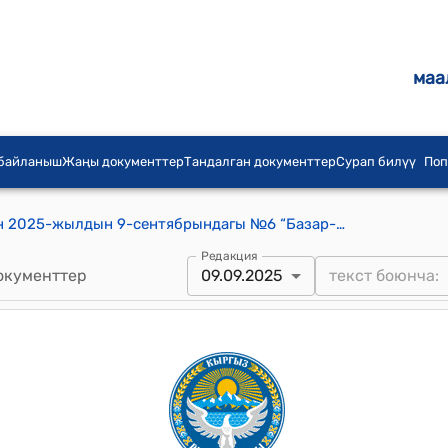
маа
 байланыш
Жаңы документтер
Тандалган документтер
Сурап билүү
Поп
Базар-Коргон шаардык кеңешинин 2025-жылдын 9-сентябрындагы №6 “Базар-Коргон шаарына караштуу М.Сулайманов көчөсүндөгү 1969,7 чарчы метр жер тилкесин Базар-Коргон райондук прокуратурасынын талабынын негизинде Базар-Коргон шаарынын мэриясынын атына мамлекеттик акты алынгандыгына байланыштуу муниципалдык менчик реестрине кабыл алууга макулдук берүү жөнүндө” токтому
Редакция
окументтер
09.09.2025