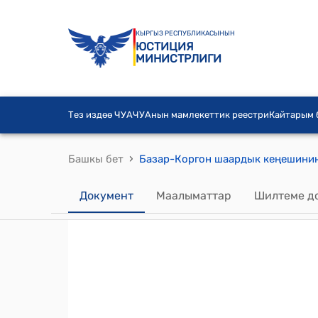
КЫРГЫЗ РЕСПУБЛИКАСЫНЫН
ЮСТИЦИЯ
МИНИСТРЛИГИ
Тез издөө ЧУА
ЧУАнын мамлекеттик реестри
Кайтарым
›
Башкы бет
Документ
Маалыматтар
Шилтеме д