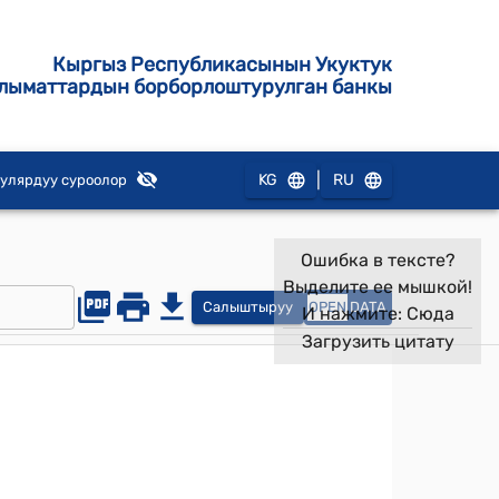
Кыргыз Республикасынын Укуктук
лыматтардын борборлоштурулган банкы
|
KG
RU
улярдуу суроолор
Ошибка в тексте?
Выделите ее мышкой!
Салыштыруу
OPEN
DATA
И нажмите:
Сюда
Загрузить цитату