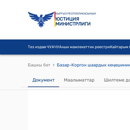
КЫРГЫЗ РЕСПУБЛИКАСЫНЫН
ЮСТИЦИЯ
МИНИСТРЛИГИ
Тез издөө ЧУА
ЧУАнын мамлекеттик реестри
Кайтарым
›
Башкы бет
Документ
Маалыматтар
Шилтеме д