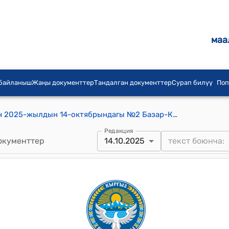
маа
 байланыш
Жаңы документтер
Тандалган документтер
Сурап билүү
Поп
Базар-Коргон шаардык кеңешинин 2025-жылдын 14-октябрындагы №2 Базар-Коргон шаарынын участкалык шайлоо комиссияларынын резервдерин толуктоо боюнча тиркемесин бекитип берүү жөнүндө токтому
Редакция
окументтер
14.10.2025