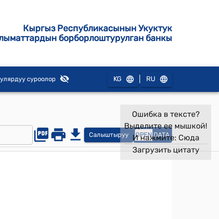
Кыргыз Республикасынын Укуктук
лыматтардын борборлоштурулган банкы
|
KG
RU
улярдуу суроолор
Ошибка в тексте?
Выделите ее мышкой!
Салыштыруу
OPEN
DATA
И нажмите:
Сюда
Загрузить цитату