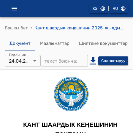
|
KG
RU
›
Башкы бет
Кант шаардык кеңешинин 2025-жылдын 24-апрелиндеги № 24/V-29 "2024-жылдагы Кант шаарынын социалдык-экономикалык өнүктүрүүсүнүн жыйынтыгы жана 2025-жылга карата Кант шаарынын социалдык-экономикалык өнүктүрүү планын бекитүү жөнүндө" токтому
Документ
Маалыматтар
Шилтеме документтер
Редакция
24.04.2025
Салыштыруу