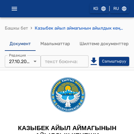
|
KG
RU
›
Башкы бет
Казыбек айыл аймагынын айылдык кеңешинин 2025-жылдын 27-октябрындагы № 7/2 "Казыбек айылындагы жаңы мечит жөнүндө" Токтому
Документ
Маалыматтар
Шилтеме документтер
Редакция
27.10.2025
Салыштыруу