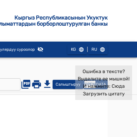
Кыргыз Республикасынын Укуктук
лыматтардын борборлоштурулган банкы
|
KG
RU
улярдуу суроолор
Ошибка в тексте?
Выделите ее мышкой!
Салыштыруу
OPEN
DATA
И нажмите:
Сюда
Загрузить цитату