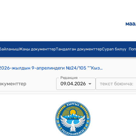
маа
 байланыш
Жаңы документтер
Тандалган документтер
Сурап билүү
Поп
Кызыл-Кыя шаардык кенешинин 2026-жылдын 9-апрелиндеги №24/105 "“Кызыл-Кыя шаарынын Ардактуу жараны” наамын ыйгаруу жөнүндө" токтому
Редакция
окументтер
09.04.2026