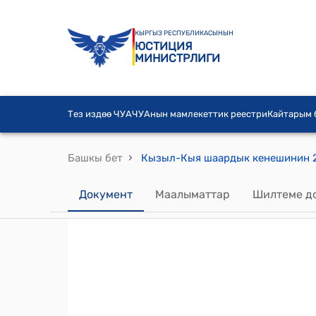
КЫРГЫЗ РЕСПУБЛИКАСЫНЫН
ЮСТИЦИЯ
МИНИСТРЛИГИ
Тез издөө ЧУА
ЧУАнын мамлекеттик реестри
Кайтарым
›
Башкы бет
Документ
Маалыматтар
Шилтеме д