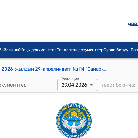
маа
 байланыш
Жаңы документтер
Тандалган документтер
Сурап билүү
Поп
Самаркандек айылдык кенешинин 2026-жылдын 29-апрелиндеги №114 "Самаркандек айыл аймагынын жергиликтүү жамааттынын Уставын бекитүү жөнүндө" токтому
Редакция
окументтер
29.04.2026