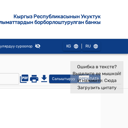
Кыргыз Республикасынын Укуктук
лыматтардын борборлоштурулган банкы
|
KG
RU
улярдуу суроолор
Ошибка в тексте?
Выделите ее мышкой!
Салыштыруу
OPEN
DATA
И нажмите:
Сюда
Загрузить цитату