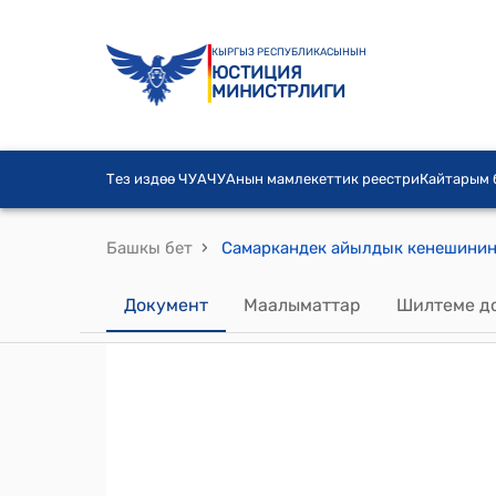
КЫРГЫЗ РЕСПУБЛИКАСЫНЫН
ЮСТИЦИЯ
МИНИСТРЛИГИ
Тез издөө ЧУА
ЧУАнын мамлекеттик реестри
Кайтарым
›
Башкы бет
Документ
Маалыматтар
Шилтеме д