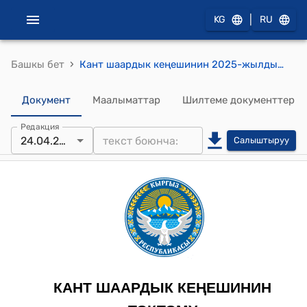
|
KG
RU
›
Башкы бет
Кант шаардык кеңешинин 2025-жылдын 24-апрелиндеги №29/V-29"2025-жылдын " Кант шаарынын мэриясынын Кант шаарындагы №5-орто мектебинин базасында «Тарыхты бирге сактайлы» тарыхый музей мекемесинин Жобосун бекитүү жөнүндө" токтому
Документ
Маалыматтар
Шилтеме документтер
Редакция
24.04.2025
Салыштыруу