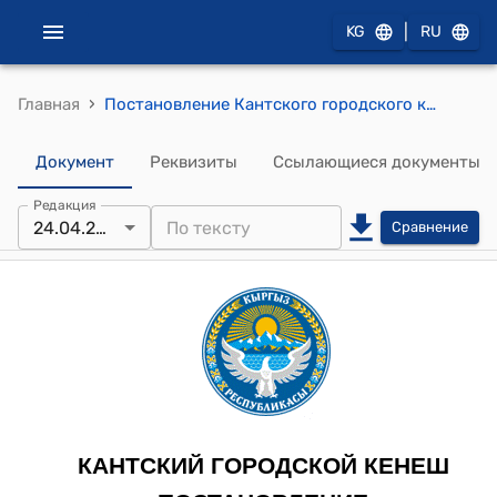
|
KG
RU
›
Главная
Постановление Кантского городского кенеша от 24 апреля 2025 года №29/V-29 " Об утверждении Положения Учреждения исторического музея «Сохраним историю вместе» на базе средней общеобразовательной школы №5 мэрии города Кант"
Документ
Реквизиты
Ссылающиеся документы
Редакция
24.04.2025
Сравнение