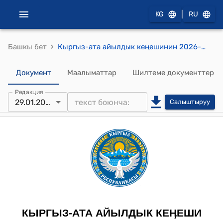
|
KG
RU
›
Башкы бет
Кыргыз-ата айылдык кеңешинин 2026-жылдын 29-январындагы №3 Кыргыз-Ата айыл өкмөтүнүн башчысынын 2025-жыл ичинде аткарган иштеринин жалпы абалы тууралуу отчёту жөнүндө токтом
Документ
Маалыматтар
Шилтеме документтер
Редакция
29.01.2026
Салыштыруу