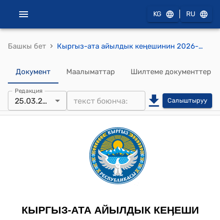
|
KG
RU
›
Башкы бет
Кыргыз-ата айылдык кеңешинин 2026-жылдын 25-мартындагы №6 Бюджеттик эркин калдык каражаттардын эсебинен электр энергиясы боюнча карыздарды жабууга каражат бөлүү жөнүндө токтом
Документ
Маалыматтар
Шилтеме документтер
Редакция
25.03.2026
Салыштыруу