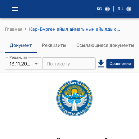
|
KG
RU
›
Главная
Кар-Бүргөн айыл аймагынын айылдык кеңешинин 2023-жылдын 13-ноябрындагы №17/2 "Кара-Бүргөн айыл аймагында Кыргыз Республикасынын Министрлер Кабинетинин 26.12.2022-жылдагы №713 токтому боюнча “Кадаң-Майстан” муниципалдык ишканасынын тарифтерин бекитүү жөнүндө" токтому
Документ
Реквизиты
Ссылающиеся документы
Редакция
13.11.2023
Сравнение