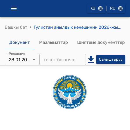
|
KG
RU
›
Башкы бет
Гулистан айылдык кеңешинин 2026-жылдын 28-январындагы №10-5 Гулистан айыл аймагындагы мекеме уюмдардын, артезиандык скважиналардын,көчөлөрдүн жарыктандыруусуна 2026-жылга электр энергиясына болгон лимиттерди бекитүү жөнүндө токтом
Документ
Маалыматтар
Шилтеме документтер
Редакция
28.01.2026
Салыштыруу