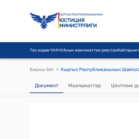
КЫРГЫЗ РЕСПУБЛИКАСЫНЫН
ЮСТИЦИЯ
МИНИСТРЛИГИ
Тез издөө ЧУА
ЧУАнын мамлекеттик реестри
Кайтарым
›
Башкы бет
Документ
Маалыматтар
Шилтеме д