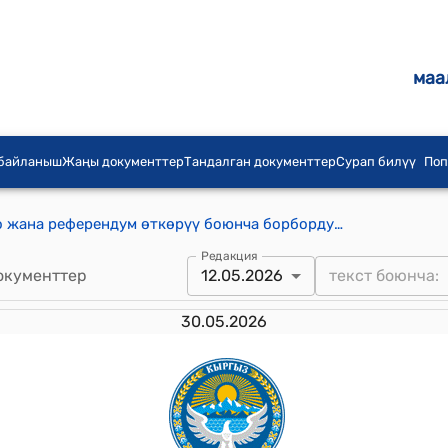
маа
 байланыш
Жаңы документтер
Тандалган документтер
Сурап билүү
Поп
Кыргыз Республикасынын Шайлоо жана референдум өткөрүү боюнча борбордук комиссиясынынын 2026-жылдын 12-майындагы № 59 "Кыргыз Республикасынын Жогорку Кеңешинин депутаты Айтиев Темирлан Тынычбековичтин ыйгарым укуктарын мөөнөтүнөн мурда токтотуу жөнүндө" токтому
Редакция
окументтер
12.05.2026
30.05.2026