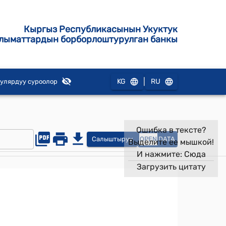
Кыргыз Республикасынын Укуктук
лыматтардын борборлоштурулган банкы
|
KG
RU
улярдуу суроолор
Ошибка в тексте?
Салыштыруу
OPEN
DATA
Выделите ее мышкой!
И нажмите:
Сюда
Загрузить цитату