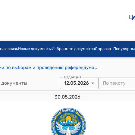
Ц
ная связь
Новые документы
Избранные документы
Справка
Популярны
Постановление Центральной комиссии по выборам и проведению референдумов КР от 12 мая 2026 года № 59 "О досрочном прекращении полномочий депутата Жогорку Кенеша Кыргызской Республики Айтиева Темирлана Тынычбековича"
Редакция
 документы
12.05.2026
30.05.2026