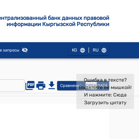
ентрализованный банк данных правовой
информации Кыргызской Республики
|
KG
RU
е запросы
Ошибка в тексте?
Сравнение
OPEN
DATA
Выделите ее мышкой!
И нажмите:
Сюда
Загрузить цитату