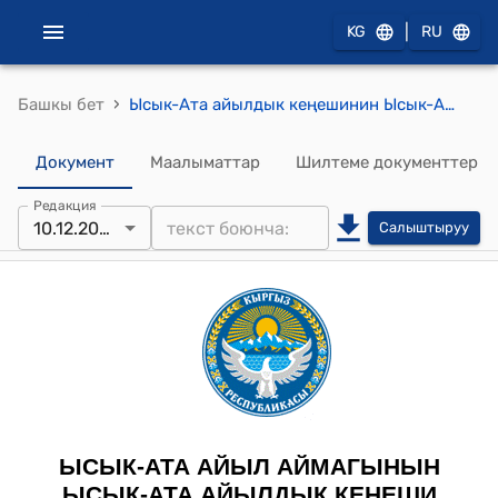
|
KG
RU
›
Башкы бет
Ысык-Ата айылдык кеңешинин Ысык-Ата районунун 2025-жылдын 10-декабрындагы № 63/ХIII-29 "Кебек-Бий айылындагы Эргалы көчөсүнүн 1 (бир) км жолун асфальт басуу жөнүндө” долбооруна макулдук берүү жана өздүк салымын кароо жөнүндө" токтому
Документ
Маалыматтар
Шилтеме документтер
Редакция
10.12.2025
Салыштыруу