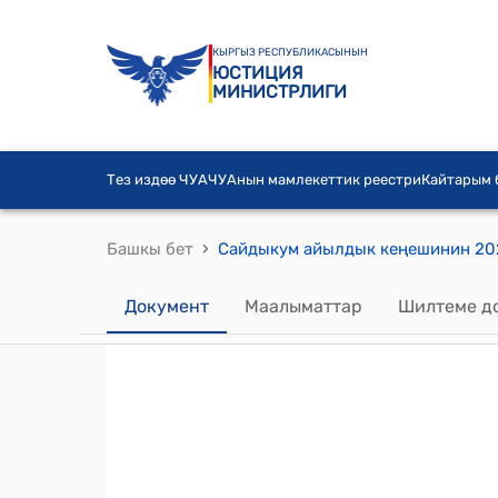
КЫРГЫЗ РЕСПУБЛИКАСЫНЫН
ЮСТИЦИЯ
МИНИСТРЛИГИ
Тез издөө ЧУА
ЧУАнын мамлекеттик реестри
Кайтарым
›
Башкы бет
Документ
Маалыматтар
Шилтеме д