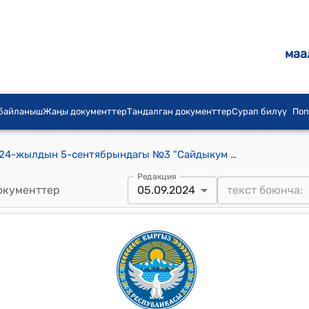
маа
 байланыш
Жаңы документтер
Тандалган документтер
Сурап билүү
Поп
Сайдыкум айылдык кеңешинин 2024-жылдын 5-сентябрындагы №3 "Сайдыкум айыл аймагында 2025-жылдын 1-январынан баштап мүлк салыгын колдонууга киргизүү жана мүлк салыгынын, айыл чарба багытындагы эмес жер салыгынын Кз зоналдык коэффициентин бекитүү жөнүндө" токтому
Редакция
окументтер
05.09.2024