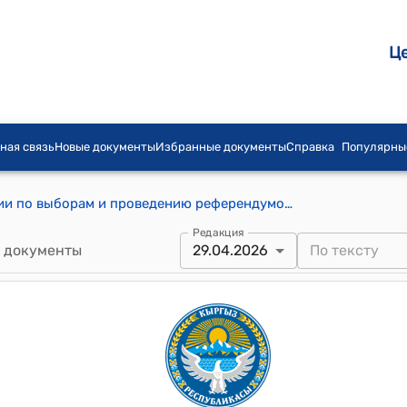
Ц
ная связь
Новые документы
Избранные документы
Справка
Популярны
Постановление Центральной комиссии по выборам и проведению референдумов КР от 3 июля 2025 года № 33 "Об утверждении схем и границ избирательных участков на территориях некоторых местных кенешей Баткенской, Ошской, Джалал-Абадской, Таласской, Чуйской, Нарынской и Иссык-Кульской областей Кыргызской Республики"
Редакция
 документы
29.04.2026