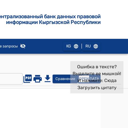
ентрализованный банк данных правовой
информации Кыргызской Республики
|
KG
RU
е запросы
Ошибка в тексте?
Выделите ее мышкой!
Сравнение
OPEN
DATA
И нажмите:
Сюда
Загрузить цитату