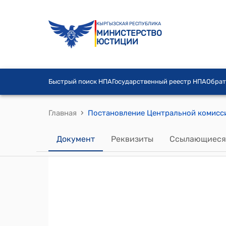
КЫРГЫЗСКАЯ РЕСПУБЛИКА
МИНИСТЕРСТВО
ЮСТИЦИИ
Быстрый поиск НПА
Государственный реестр НПА
Обрат
›
Главная
Документ
Реквизиты
Ссылающиеся