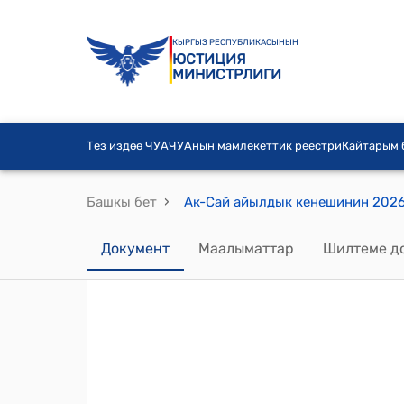
КЫРГЫЗ РЕСПУБЛИКАСЫНЫН
ЮСТИЦИЯ
МИНИСТРЛИГИ
Тез издөө ЧУА
ЧУАнын мамлекеттик реестри
Кайтарым
›
Башкы бет
Документ
Маалыматтар
Шилтеме д