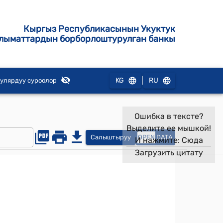
Кыргыз Республикасынын Укуктук
лыматтардын борборлоштурулган банкы
|
KG
RU
улярдуу суроолор
Ошибка в тексте?
Выделите ее мышкой!
Салыштыруу
OPEN
DATA
И нажмите:
Сюда
Загрузить цитату