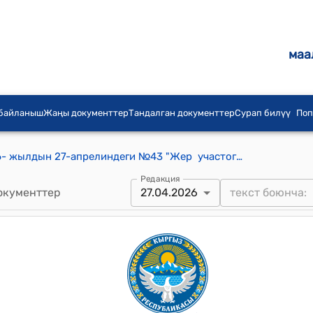
маа
 байланыш
Жаңы документтер
Тандалган документтер
Сурап билүү
Поп
Ак-Сай айылдык кенешинин 2026- жылдын 27-апрелиндеги №43 "Жер участогун категориялар аралык которууга (трансформациялоого) макулдук берүү жөнүндө" токтому
Редакция
окументтер
27.04.2026