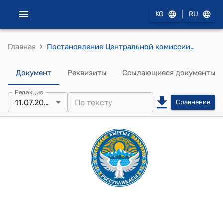
|
KG
RU
›
Главная
Постановление Центральной комиссии по выборам и проведению референдумов КР от 11 июля 2025 года № 35 "Об утверждении схем и границ избирательных участков на территориях города Ош и некоторых местных кенешей Баткенской, Джалал-Абадской, Иссык-Кульской и Ошской областей Кыргызской Республики"
Документ
Реквизиты
Ссылающиеся документы
Редакция
11.07.2025
Сравнение