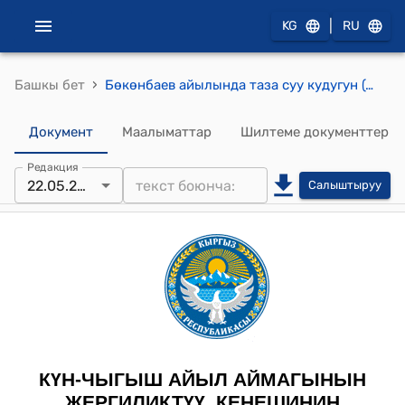
|
KG
RU
›
Башкы бет
Бөкөнбаев айылында таза суу кудугун (скважина) куруу үчүн жер тилкелерин алмаштыруу жөнүндө токтому
Документ
Маалыматтар
Шилтеме документтер
Редакция
22.05.2026
Салыштыруу