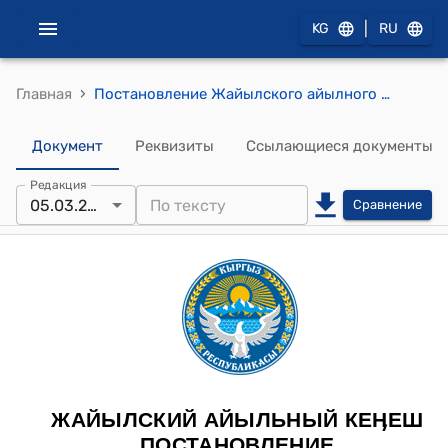
|
KG
RU
›
Главная
Постановление Жайылского айылного кенеша от 5 марта 2026 года № 7 "О внесении дополнений в Программу социально-экономического развития Жайылского айылного аймака на 2026–2028 годы (ПСЭР) и о малом проекте, предлагаемом для финансирования в рамках Национального проекта «Инициативы сообществ»"
Документ
Реквизиты
Ссылающиеся документы
Редакция
05.03.2026
Сравнение