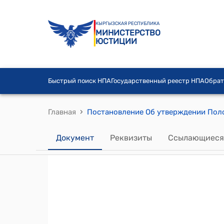
КЫРГЫЗСКАЯ РЕСПУБЛИКА
МИНИСТЕРСТВО
ЮСТИЦИИ
Быстрый поиск НПА
Государственный реестр НПА
Обрат
›
Главная
Документ
Реквизиты
Ссылающиеся