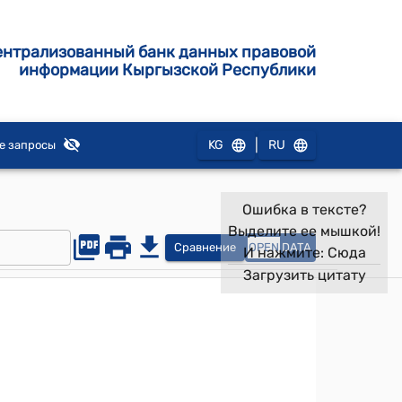
ентрализованный банк данных правовой
информации Кыргызской Республики
|
KG
RU
е запросы
Ошибка в тексте?
Выделите ее мышкой!
Сравнение
OPEN
DATA
И нажмите:
Сюда
Загрузить цитату