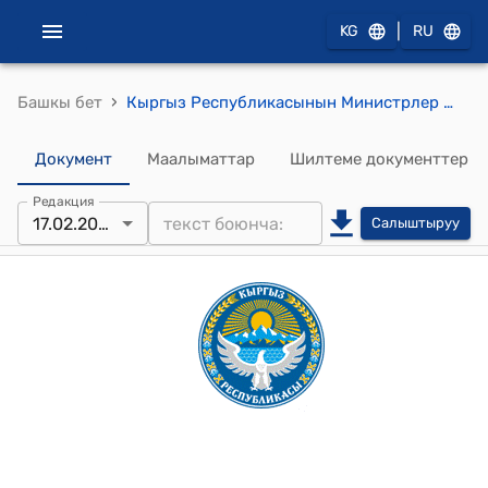
|
KG
RU
›
Башкы бет
Кыргыз Республикасынын Министрлер Кабинетинин 2026-жылдын 17-февралындагы № 80-т "Кыргыз Республикасынын Министрлер Кабинетинин 2025-жылдын 13-июнундагы N 481-т тескемесине өзгөртүүлөрдү киргизүү тууралуу" тескемеси
Документ
Маалыматтар
Шилтеме документтер
Редакция
17.02.2026
Салыштыруу